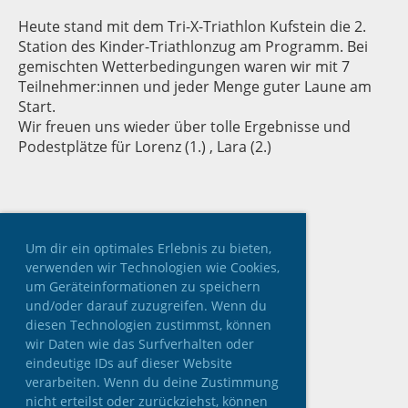
Heute stand mit dem Tri-X-Triathlon Kufstein die 2.
Station des Kinder-Triathlonzug am Programm. Bei
gemischten Wetterbedingungen waren wir mit 7
Teilnehmer:innen und jeder Menge guter Laune am
Start.
Wir freuen uns wieder über tolle Ergebnisse und
Podestplätze für Lorenz (1.) , Lara (2.)
Um dir ein optimales Erlebnis zu bieten,
verwenden wir Technologien wie Cookies,
um Geräteinformationen zu speichern
und/oder darauf zuzugreifen. Wenn du
diesen Technologien zustimmst, können
wir Daten wie das Surfverhalten oder
eindeutige IDs auf dieser Website
verarbeiten. Wenn du deine Zustimmung
nicht erteilst oder zurückziehst, können