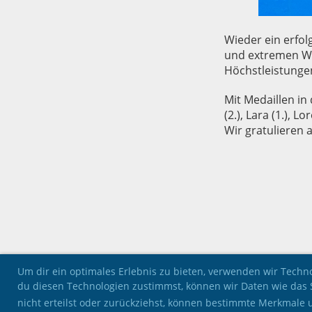
Wieder ein erfo
und extremen We
Höchstleistunge
Mit Medaillen in 
(2.), Lara (1.), Lor
Wir gratulieren a
Um dir ein optimales Erlebnis zu bieten, verwenden wir Tech
du diesen Technologien zustimmst, können wir Daten wie das 
nicht erteilst oder zurückziehst, können bestimmte Merkmale