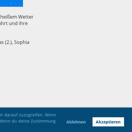
i heißem Wetter
hrt und ihre
s (2.), Sophia
der darauf zuzugreifen. Wenn
n. Wenn du deine Zustimmung
Ablehnen
Akzeptieren