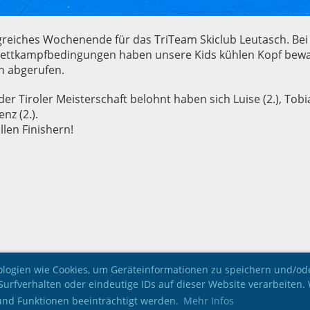
lgreiches Wochenende für das TriTeam Skiclub Leutasch. Be
ttkampfbedingungen haben unsere Kids kühlen Kopf bewa
n abgerufen.
der Tiroler Meisterschaft belohnt haben sich Luise (2.), Tobia
enz (2.).
llen Finishern!
nologien wie Cookies, um Geräteinformationen zu speichern und/o
Surfverhalten oder eindeutige IDs auf dieser Website verarbeite
 und Funktionen beeinträchtigt werden.
Mehr Infos