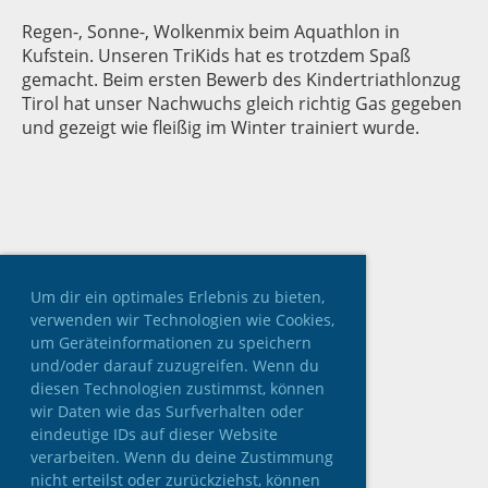
Regen-, Sonne-, Wolkenmix beim Aquathlon in
Kufstein. Unseren TriKids hat es trotzdem Spaß
gemacht. Beim ersten Bewerb des Kindertriathlonzug
Tirol hat unser Nachwuchs gleich richtig Gas gegeben
und gezeigt wie fleißig im Winter trainiert wurde.
Um dir ein optimales Erlebnis zu bieten,
verwenden wir Technologien wie Cookies,
um Geräteinformationen zu speichern
und/oder darauf zuzugreifen. Wenn du
diesen Technologien zustimmst, können
wir Daten wie das Surfverhalten oder
eindeutige IDs auf dieser Website
verarbeiten. Wenn du deine Zustimmung
nicht erteilst oder zurückziehst, können