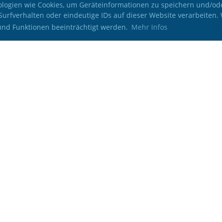
nologien wie Cookies, um Geräteinformationen zu speichern und/o
Surfverhalten oder eindeutige IDs auf dieser Website verarbeite
 und Funktionen beeinträchtigt werden.
Mehr Infos
© Skiclub Leutasch