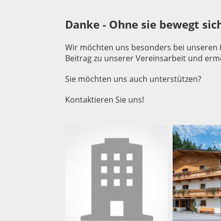
Danke - Ohne sie bewegt sich
Wir möchten uns besonders bei unseren Ha
Beitrag zu unserer Vereinsarbeit und ermö
Sie möchten uns auch unterstützen?
Kontaktieren Sie uns!