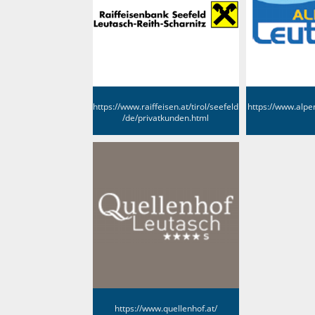
https://www.raiffeisen.at/tirol/seefeld
https://www.alpe
/de/privatkunden.html
https://www.quellenhof.at/